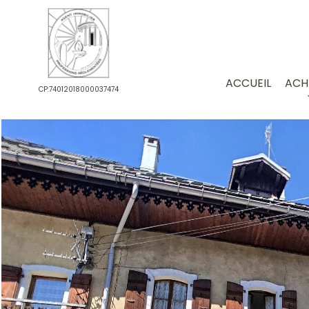
ACCUEIL
ACH
CP:74012018000037474